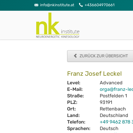
info@nkinstitute.at
+436604970661
ZURÜCK ZUR ÜBERSICHT
Franz Josef Leckel
Level:
Advanced
E-Mail:
orga@franz-le
Straße:
Postfelden 1
PLZ:
93191
Ort:
Rettenbach
Land:
Deutschland
Telefon:
+49 9462 878 
Sprachen:
Deutsch