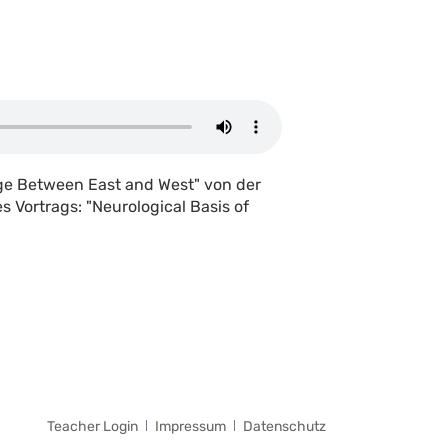
dge Between East and West" von der
s Vortrags: "Neurological Basis of
Navigation
Teacher Login
Impressum
Datenschutz
überspringen