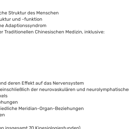
sche Struktur des Menschen
ruktur und -funktion
ine Adaptionssyndrom
r Traditionellen Chinesischen Medizin, inklusive:
und deren Effekt auf das Nervensystem
 einschließlich der neurovaskulären und neurolymphatische
kels
iehungen
chiedliche Meridian-Organ-Beziehungen
ren
ion insgesamt 70 Kinesiologiestunden)