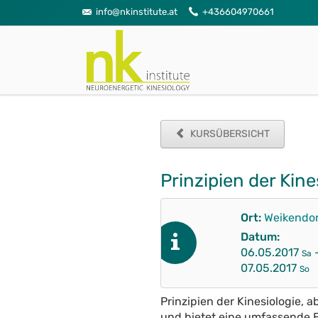
info@nkinstitute.at
+436604970661
KURSÜBERSICHT
Prinzipien der Kine
Ort:
Weikendor
Datum:
06.05.2017
Sa
07.05.2017
So
Prinzipien der Kinesiologie, 
und bietet eine umfassende E