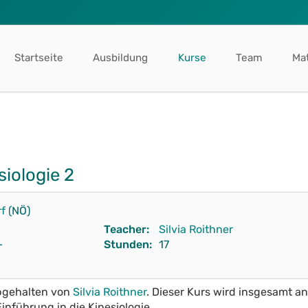
Startseite
Ausbildung
Kurse
Team
Mat
siologie 2
f
(NÖ)
Teacher:
Silvia Roithner
–
Stunden:
17
abgehalten von
Silvia Roithner
. Dieser Kurs wird insgesamt 
inführung in die Kinesiologie.