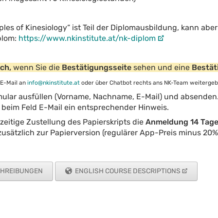
ples of Kinesiology“ ist Teil der Diplomausbildung, kann ab
plom:
https://www.nkinstitute.at/nk-diplom
ich,
wenn Sie die
Bestätigungsseite
sehen und eine
Bestät
 E-Mail an
info@nkinstitute.at
oder über Chatbot rechts ans NK-Team weitergeb
ular ausfüllen (Vorname, Nachname, E-Mail) und absenden. 
beim Feld E-Mail ein entsprechender Hinweis.
zeitige Zustellung des Papierskripts die
Anmeldung 14 Tage 
t zusätzlich zur Papierversion (regulärer App-Preis minus 20
CHREIBUNGEN
ENGLISH COURSE DESCRIPTIONS