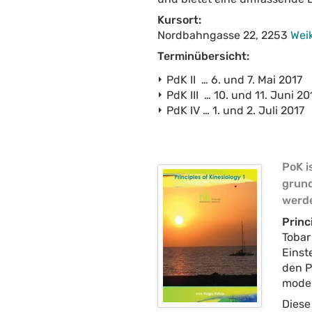
Kursort:
Nordbahngasse 22, 2253
Wei
Terminübersicht:
PdK II … 6. und 7. Mai 2017
PdK III … 10. und 11. Juni 20
PdK IV … 1. und 2. Juli 2017
PoK i
grund
werd
Princ
Tobar
Einst
den P
moder
Diese