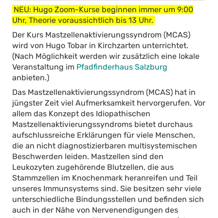
NEU: Hugo Zoom-Kurse beginnen immer um 9:00
Uhr, Theorie voraussichtlich bis 13 Uhr.
Der Kurs Mastzellenaktivierungssyndrom (MCAS)
wird von Hugo Tobar in Kirchzarten unterrichtet.
(Nach Möglichkeit werden wir zusätzlich eine lokale
Veranstaltung im
Pfadfinderhaus Salzburg
anbieten.)
Das Mastzellenaktivierungssyndrom (MCAS) hat in
jüngster Zeit viel Aufmerksamkeit hervorgerufen. Vor
allem das Konzept des Idiopathischen
Mastzellenaktivierungssyndroms bietet durchaus
aufschlussreiche Erklärungen für viele Menschen,
die an nicht diagnostizierbaren multisystemischen
Beschwerden leiden. Mastzellen sind den
Leukozyten zugehörende Blutzellen, die aus
Stammzellen im Knochenmark heranreifen und Teil
unseres Immunsystems sind. Sie besitzen sehr viele
unterschiedliche Bindungsstellen und befinden sich
auch in der Nähe von Nervenendigungen des