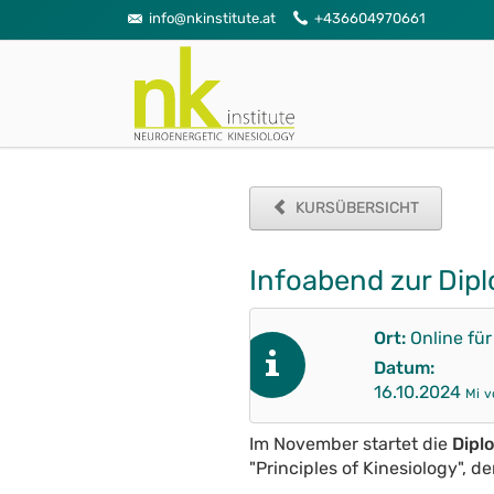
info@nkinstitute.at
+436604970661
KURSÜBERSICHT
Infoabend zur Dip
Ort:
Online fü
Datum:
16.10.2024
Mi
v
Im November startet die
Dipl
"Principles of Kinesiology", 