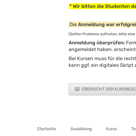
* Wir bitten die Studenten d
Die
Anmeldung war erfolgre
(Sollten Probleme auftreten, bitte eine
Anmeldung überprüfen:
Form
angemeldet haben, erscheint 
Bei Kursen muss für die recht
kann ggf. ein digitales Skrip
ÜBERSICHT DER KURSBES
Navigation
überspringen
Startseite
Ausbildung
Kurse
T