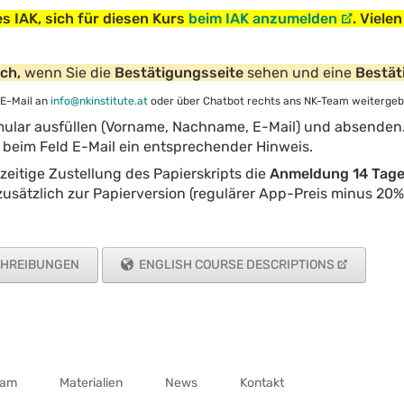
es IAK, sich für diesen Kurs
beim IAK anzumelden
. Viele
ich,
wenn Sie die
Bestätigungsseite
sehen und eine
Bestät
 E-Mail an
info@nkinstitute.at
oder über Chatbot rechts ans NK-Team weitergeb
ular ausfüllen (Vorname, Nachname, E-Mail) und absenden. 
beim Feld E-Mail ein entsprechender Hinweis.
zeitige Zustellung des Papierskripts die
Anmeldung 14 Tage 
t zusätzlich zur Papierversion (regulärer App-Preis minus 20
CHREIBUNGEN
ENGLISH COURSE DESCRIPTIONS
eam
Materialien
News
Kontakt