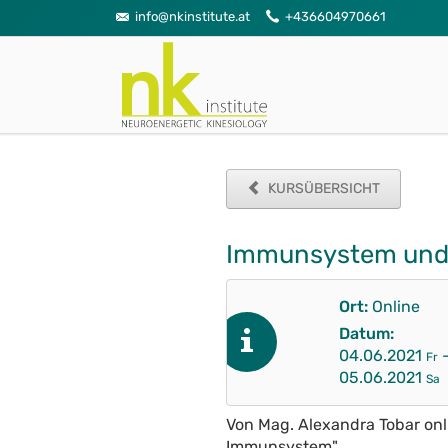
info@nkinstitute.at
+436604970661
KURSÜBERSICHT
Immunsystem und I
Ort:
Online
Datum:
04.06.2021
Fr
05.06.2021
Sa
Von Mag. Alexandra Tobar onl
Immunsystem"