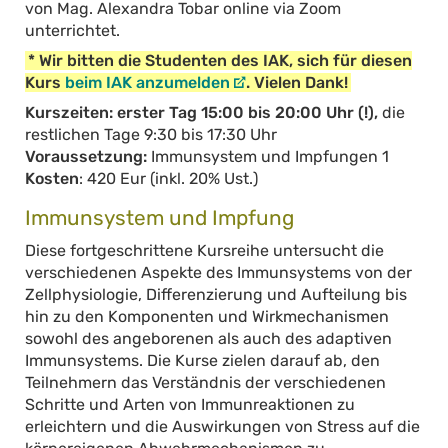
von Mag. Alexandra Tobar online via Zoom
unterrichtet.
* Wir bitten die Studenten des IAK, sich für diesen
Kurs
beim IAK anzumelden
. Vielen Dank!
Kurszeiten: erster Tag 15:00 bis 20:00 Uhr (!),
die
restlichen Tage 9:30 bis 17:30 Uhr
Voraussetzung:
Immunsystem und Impfungen 1
Kosten
: 420 Eur (inkl. 20% Ust.)
Immunsystem und Impfung
Diese fortgeschrittene Kursreihe untersucht die
verschiedenen Aspekte des Immunsystems von der
Zellphysiologie, Differenzierung und Aufteilung bis
hin zu den Komponenten und Wirkmechanismen
sowohl des angeborenen als auch des adaptiven
Immunsystems. Die Kurse zielen darauf ab, den
Teilnehmern das Verständnis der verschiedenen
Schritte und Arten von Immunreaktionen zu
erleichtern und die Auswirkungen von Stress auf die