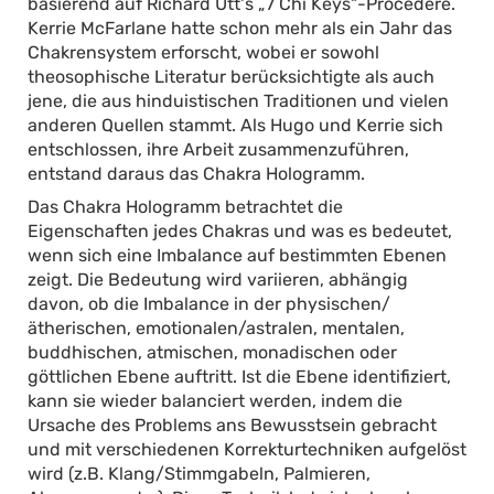
basierend auf Richard Utt‘s „7 Chi Keys“-Procedere.
Kerrie McFarlane hatte schon mehr als ein Jahr das
Chakrensystem erforscht, wobei er sowohl
theosophische Literatur berücksichtigte als auch
jene, die aus hinduistischen Traditionen und vielen
anderen Quellen stammt. Als Hugo und Kerrie sich
entschlossen, ihre Arbeit zusammenzuführen,
entstand daraus das Chakra Hologramm.
Das Chakra Hologramm betrachtet die
Eigenschaften jedes Chakras und was es bedeutet,
wenn sich eine Imbalance auf bestimmten Ebenen
zeigt. Die Bedeutung wird variieren, abhängig
davon, ob die Imbalance in der physischen/
ätherischen, emotionalen/astralen, mentalen,
buddhischen, atmischen, monadischen oder
göttlichen Ebene auftritt. Ist die Ebene identifiziert,
kann sie wieder balanciert werden, indem die
Ursache des Problems ans Bewusstsein gebracht
und mit verschiedenen Korrekturtechniken aufgelöst
wird (z.B. Klang/Stimmgabeln, Palmieren,