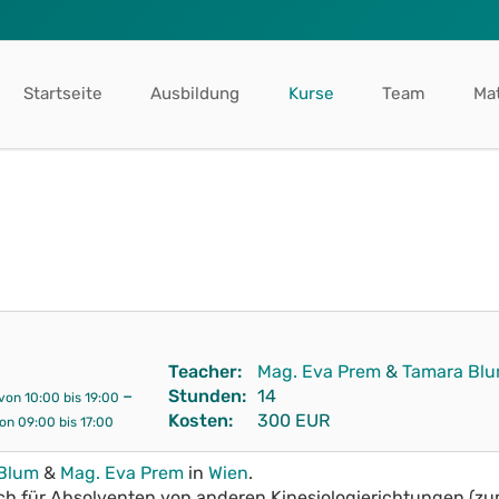
Startseite
Ausbildung
Kurse
Team
Mat
Teacher:
Mag. Eva Prem
&
Tamara Bl
–
Stunden:
14
von 10:00 bis 19:00
Kosten:
300
EUR
on 09:00 bis 17:00
Blum
&
Mag. Eva Prem
in
Wien
.
uch für Absolventen von anderen Kinesiologierichtungen (zum