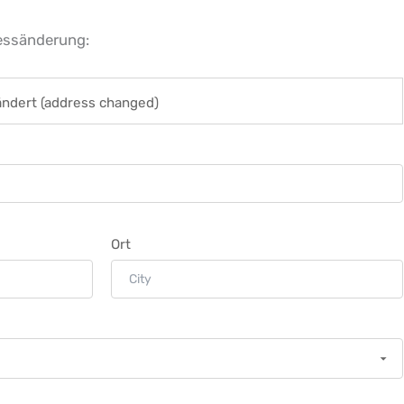
essänderung:
ändert (address changed)
Ort