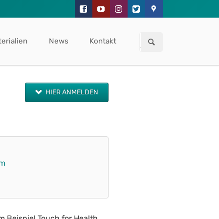
Navigation
überspringen
erialien
News
Kontakt
HIER ANMELDEN
um
 Beispiel Touch for Health,