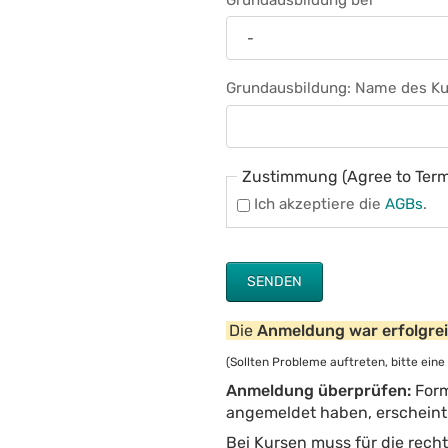
Grundausbildung: Name des Ku
Pflichtfeld
Zustimmung (Agree to Term
Ich akzeptiere die
AGBs
.
SENDEN
Die
Anmeldung war erfolgre
(Sollten Probleme auftreten, bitte eine
Anmeldung überprüfen:
Form
angemeldet haben, erscheint 
Bei Kursen muss für die recht