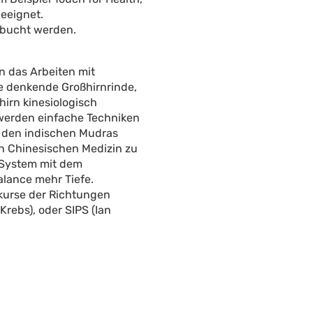
geeignet.
gebucht werden.
in das Arbeiten mit
e denkende Großhirnrinde,
irn kinesiologisch
 werden einfache Techniken
us den indischen Mudras
n Chinesischen Medizin zu
a-System mit dem
alance mehr Tiefe.
ekurse der Richtungen
Krebs), oder SIPS (Ian