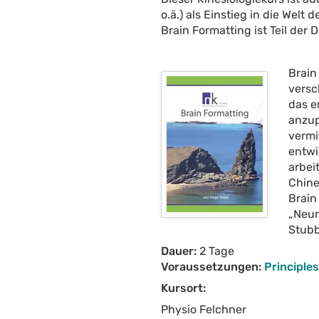
o.ä.) als Einstieg in die Wel
Brain Formatting ist Teil der
Brain
versc
das e
anzup
vermi
entwi
arbei
Chine
Brain
„Neur
Stubb
Dauer:
2 Tage
Voraussetzungen:
Principles
Kursort:
Physio Felchner