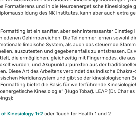
t des Formatierens und in die Neuroenergetische Kinesiologie 
 Diplomausbildung des NK Institutes, kann aber auch extra 
 Formatting ist ein sanfter, aber sehr interessanter Einstieg 
hiedenen Gehirnbereichen. Die Teilnehmer lernen sowohl di
motionale limbische System, als auch das steuernde Stammh
eilen, auszutesten und gegebenenfalls zu entstressen. Es
ttelt, die ermöglichen, gleichzeitig mit Fingermodes, die a
ckelt wurden, und Akupunkturpunkten aus der traditionelle
ten. Diese Art des Arbeitens verbindet das Indische Chakr
sischen Meridiansystem und gibt so der kinesiologischen B
 Formatting bietet die Basis für weiterführende Kinesiologi
oenergetische Kinesiologie“ (Hugo Tobar), LEAP (Dr. Charles 
ings);
 of Kinesiology 1+2
oder Touch for Health 1 und 2