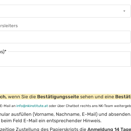
rsleiters
s)
*
ich,
wenn Sie die
Bestätigungsseite
sehen und eine
Bestät
 E-Mail an
info@nkinstitute.at
oder über Chatbot rechts ans NK-Team weitergeb
ular ausfüllen (Vorname, Nachname, E-Mail) und absenden. 
beim Feld E-Mail ein entsprechender Hinweis.
zeitige Zustellung des Papierskripts die
Anmeldung 14 Tage 