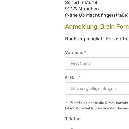
Schertlinstr. 18
91379 München
(Nähe U3 Machtlfingerstraße)
Anmeldung: Brain Form
Buchung möglich. Es sind frei
Pflichtfeld
Vorname
*
Pflichtfeld
E-Mail
*
* Pflichtfelder; bitte die
E-Mail korrekt
(Mandatory fields: please enter the ema
Telefon