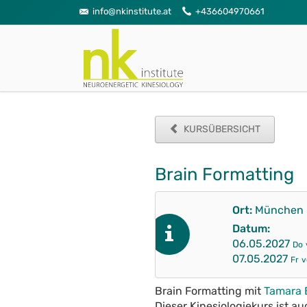
info@nkinstitute.at
+436604970661
KURSÜBERSICHT
Brain Formatting
Ort:
München
Datum:
06.05.2027
Do
07.05.2027
Fr
v
Brain Formatting mit
Tamara 
Dieser Kinesiologiekurs ist a