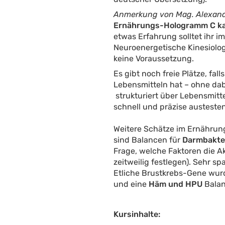
Anmerkung von Mag. Alexand
Ernährungs-Hologramm C ka
etwas Erfahrung solltet ihr 
Neuroenergetische Kinesiolo
keine Voraussetzung.
Es gibt noch freie Plätze, fa
Lebensmitteln hat – ohne dabe
strukturiert über Lebensmit
schnell und präzise austeste
Weitere Schätze im Ernährung
sind Balancen für
Darmbakte
Frage, welche Faktoren die Ak
zeitweilig festlegen). Sehr
Etliche Brustkrebs-Gene wurd
und eine
Häm und HPU
Balan
Kursinhalte: