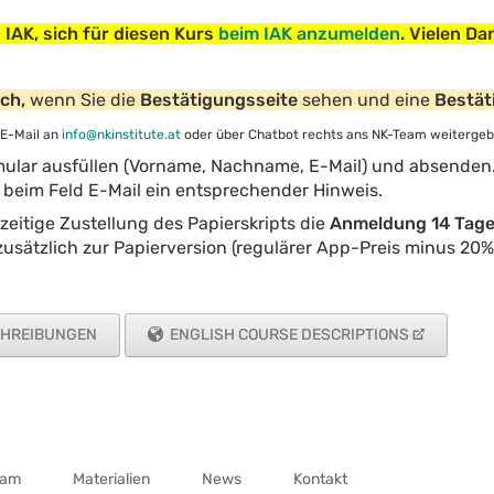
 IAK, sich für diesen Kurs
beim IAK anzumelden
. Vielen Da
ich,
wenn Sie die
Bestätigungsseite
sehen und eine
Bestät
 E-Mail an
info@nkinstitute.at
oder über Chatbot rechts ans NK-Team weitergeb
ular ausfüllen (Vorname, Nachname, E-Mail) und absenden. 
beim Feld E-Mail ein entsprechender Hinweis.
zeitige Zustellung des Papierskripts die
Anmeldung 14 Tage 
t zusätzlich zur Papierversion (regulärer App-Preis minus 20
CHREIBUNGEN
ENGLISH COURSE DESCRIPTIONS
eam
Materialien
News
Kontakt