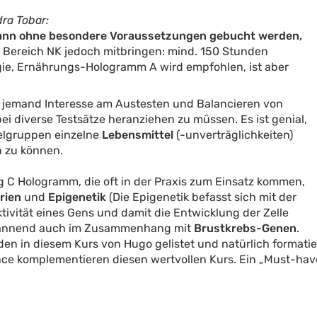
ra Tobar:
nn ohne besondere Voraussetzungen gebucht werden
,
im Bereich NK jedoch mitbringen: mind. 150 Stunden
gie, Ernährungs-Hologramm A wird empfohlen, ist aber
lls jemand Interesse am Austesten und Balancieren von
i diverse Testsätze heranziehen zu müssen. Es ist genial,
telgruppen einzelne
Lebensmittel
(-unverträglichkeiten)
n zu können.
 C Hologramm, die oft in der Praxis zum Einsatz kommen,
rien
und
Epigenetik
(Die Epigenetik befasst sich mit der
tivität eines Gens und damit die Entwicklung der Zelle
 spannend auch im Zusammenhang mit
Brustkrebs-Genen
.
en in diesem Kurs von Hugo gelistet und natürlich formatie
ce komplementieren diesen wertvollen Kurs. Ein „Must-have“ 