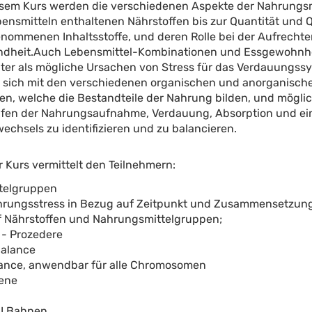
esem Kurs werden die verschiedenen Aspekte der Nahrungsmi
bensmitteln enthaltenen Nährstoffen bis zur Quantität und 
nommenen Inhaltsstoffe, und deren Rolle bei der Aufrechte
dheit.Auch Lebensmittel-Kombinationen und Essgewohnh
ter als mögliche Ursachen von Stress für das Verdauungssy
s, sich mit den verschiedenen organischen und anorganisch
n, welche die Bestandteile der Nahrung bilden, und mögli
fen der Nahrungsaufnahme, Verdauung, Absorption und ei
wechsels zu identifizieren und zu balancieren.
r Kurs vermittelt den Teilnehmern:
ttelgruppen
ahrungsstress in Bezug auf Zeitpunkt und Zusammensetzung
auf Nährstoffen und Nahrungsmittelgruppen;
- Prozedere
Balance
Balance, anwendbar für alle Chromosomen
ene
U Bahnen