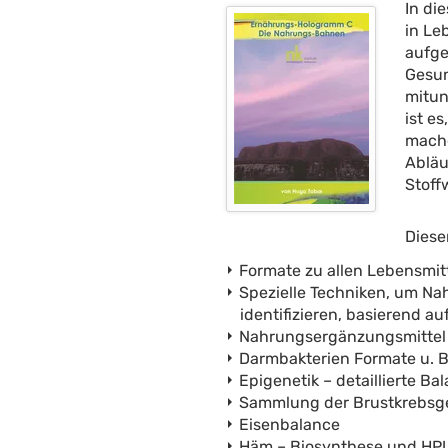
In di
in Le
aufge
Gesun
mitun
ist e
mache
Abläu
Stoff
Diese
Formate zu allen Lebensmi
Spezielle Techniken, um N
identifizieren, basierend 
Nahrungsergänzungsmittel 
Darmbakterien Formate u. 
Epigenetik – detaillierte 
Sammlung der Brustkrebsg
Eisenbalance
Häm – Biosynthese und HP