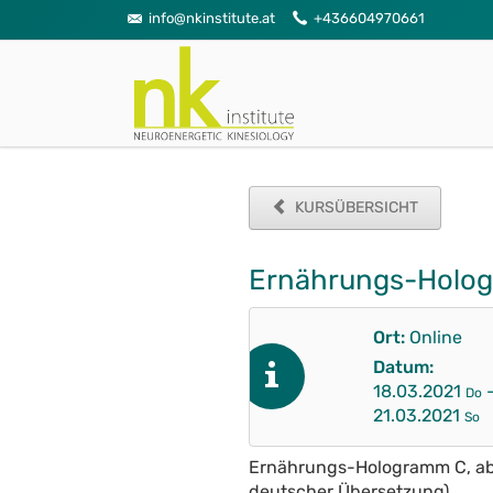
info@nkinstitute.at
+436604970661
KURSÜBERSICHT
Ernährungs-Holo
Ort:
Online
Datum:
18.03.2021
Do
21.03.2021
So
Ernährungs-Hologramm C, abg
deutscher Übersetzung).