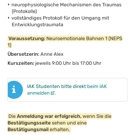
neurophysiologische Mechanismen des Traumas
(Protokolle)
vollständiges Protokoll für den Umgang mit
Entwicklungstraumata
Voraussetzung:
Neuroemotionale Bahnen 1 (NEPS
1)
Übersetzerin:
Anne Alex
Kurszeiten:
jeweils 9:00 Uhr bis 17:00 Uhr
IAK Studenten bitte direkt
beim IAK
anmelden
.
Die
Anmeldung war erfolgreich,
wenn Sie die
Bestätigungsseite
sehen und eine
Bestätigungsmail
erhalten.